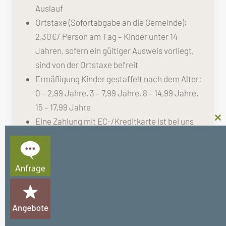
Auslauf
Ortstaxe (Sofortabgabe an die Gemeinde):
2,30€/ Person am Tag – Kinder unter 14
Jahren, sofern ein gültiger Ausweis vorliegt,
sind von der Ortstaxe befreit
Ermäßigung Kinder gestaffelt nach dem Alter:
0 – 2,99 Jahre, 3 – 7,99 Jahre, 8 – 14,99 Jahre,
15 – 17,99 Jahre
Eine Zahlung mit EC-/Kreditkarte ist bei uns
Cl
thi
NICHT möglich. Wir akzeptieren ausschließlich
mo
Barzahlungen oder Vorabüberweisungen.
Die
Allgemeinen Geschäftsbedingungen
zu
unserer Ferienunterkunft Unterthurnerhof
findet ihr
hier
.